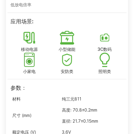
低放电倍率
应用场景:
移动电源
小型储能
3C数码
小家电
安防类
照明类
参数：
材料
纯三元811
高度: 70.8±0.2mm
尺寸 (mm)
直径: 21.7±0.15mm
额定电压 (V)
3.6V