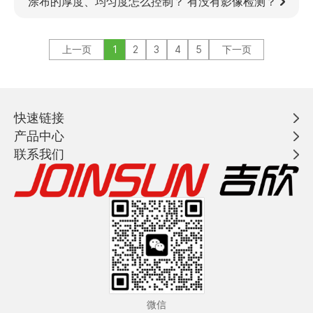
涂布的厚度、均匀度怎么控制？ 有没有影像检测？
上一页
1
2
3
4
5
下一页
快速链接
产品中心
联系我们
微信