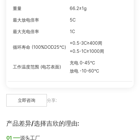
重量
66.2±1g
最大放电倍率
5C
最大充电倍率
1C
+0.5-3C≥400周
循环寿命 (100%DOD25℃)
+0.5-1C≥1000周
充电 0-45℃
工作温度范围 (电芯表面)
放电 -10-60℃
立即咨询
分享:
产品差异/选择吉欣的理由:
01
源头工厂