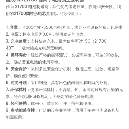
作为
21700 电池制造商
，我们优先考虑质量、性能和安全性。我
们的
21700圆柱形电芯
具有以下突出特点：
1. 容量：
4000mAh-5500mAH容量，满足不同设备的多元化需求
2. 电压：
标准电压为3.6V，提供稳定的电力。
3. 充电速度：
支持快速充电，最大倍率可达15C（21700-
40T），极大缩减充电所需时间。
4. 循环寿命：
经过严格的循环测试，长循环寿命，可达300次以
上，远超普通电池的使用寿命。
5. 安全保护：
采用多重安全保护机制，包括过充、过放、短路保
护，确保使用安全。
6. 时尚外观：
采用钢壳，具有出色的耐磨性和时尚的外观。
7. 环保材料：
使用环保材料，不含镉、铅、汞等对环境有污染的元
素，符合欧洲RoHS规定，为绝对的绿色环保电池。
8. 轻巧便携：
体积小、重量轻，便于携带和使用。
9. 多功能兼容性：
广泛的设备兼容性，适用于多种电子设备和新
能源应用。