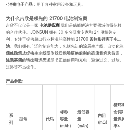
· 消费电子产品
：用于各种家用设备和玩具。
为什么吉欣是领先的 21700 电池制造商
吉欣不仅仅是一家
电池供应商
;我们是储能解决方案领域值得信赖
的合作伙伴。
JOINSUN
拥有 30 多名研发专家和 24 项相关专
利，专注于提供超出行业标准的高性能
21700 圆柱形锂离子电
池
。我们拥有广泛的制造能力，包括先进的涂层生产线、自动化注
塑线和集成焊接生产线，使我们能够提供定制的高质量解决方案，
保修政策：
提供一定期限内的质保和更换服务，确保客户利益。
以满足您的特定电源需求。
注意事项：
请按照产品说明书正确使用和充电，避免过充、过放、
短路等不当操作。
产品参数:
循环寿
标称
最低容
命
(容
系
内阻
型号
代码
容量
量
量保持
列
(
m
Ω)
(
mA
h)
(
mA
h)
率>