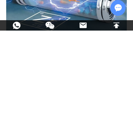
Chat w
Company News
鱼和熊掌何以兼得？吉欣科技详解圆柱电芯“容量与倍
率”的取舍之道
2026.06.22
如果您有任何疑问，请随时联系我们
对于产品咨询、支持问题或任何其他问题，请填写下面的表格，我
们的团队成员将在一个工作日内回复您。